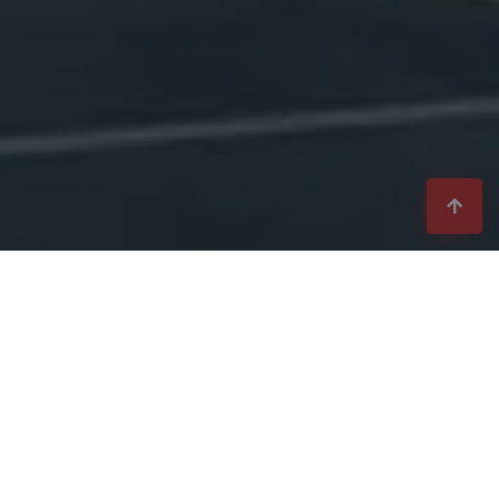
Zabudnite na pero a
papier,
digitalizujte správu
zariadení!